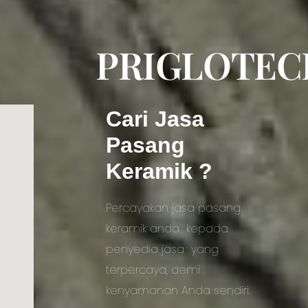
PRIGLOTEC
Cari Jasa
Pasang
Keramik ?
Percayakan jasa pasang
keramik anda kepada
penyedia jasa yang
terpercaya, demi
kenyamanan Anda sendiri.