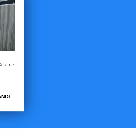
Keramik
i
ANDI