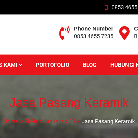
0853 4655
Phone Number
C
0853 4655 7235
B
S KAMI
PORTOFOLIO
BLOG
HUBUNGI 
Jasa Pasang Keramik
Home
2020
January
18
Jasa Pasang Keramik