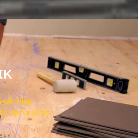
IK
mik, Ubin
di Serta Teras