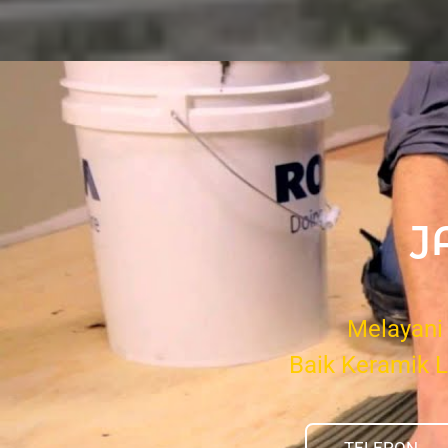
J
Melayani
Baik Keramik 