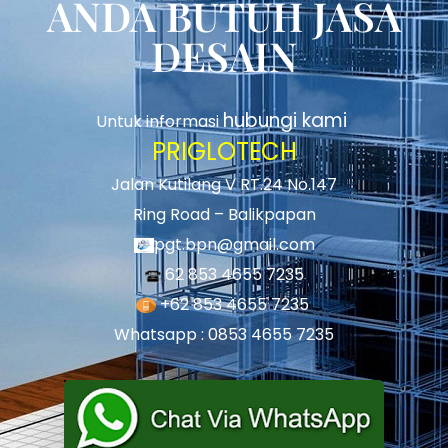
ANDA BUTUH JASA
DESAIN
hubungi kami
Untuk informasi
PRIGLOTECH
Jalan Kutilang V RT.24 No.147
Ring Road – Balikpapan
pgt.bpn@gmail.com
62 853 4655 7235
+62 853 4655 7235
Whatsapp : 0853 4655 7235