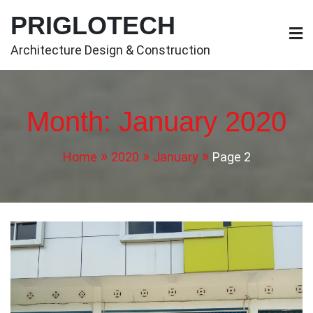
Skip
PRIGLOTECH
to
content
Architecture Design & Construction
Month:
January 2020
Home
2020
January
Page 2