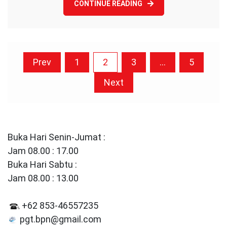
CONTINUE READING
Posts
Prev
1
2
3
…
5
pagination
Next
Buka Hari Senin-Jumat :
Jam 08.00 : 17.00
Buka Hari Sabtu :
Jam 08.00 : 13.00
+62 853-46557235
pgt.bpn@gmail.com