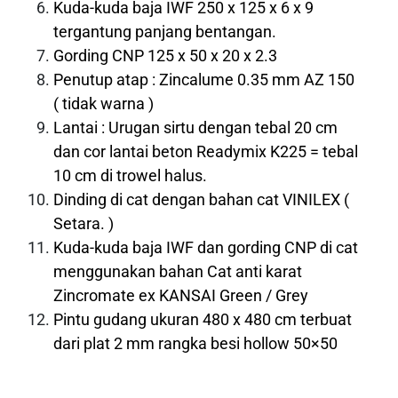
Kuda-kuda baja IWF 250 x 125 x 6 x 9
tergantung panjang bentangan.
Gording CNP 125 x 50 x 20 x 2.3
Penutup atap : Zincalume 0.35 mm AZ 150
( tidak warna )
Lantai : Urugan sirtu dengan tebal 20 cm
dan cor lantai beton Readymix K225 = tebal
10 cm di trowel halus.
Dinding di cat dengan bahan cat VINILEX (
Setara. )
Kuda-kuda baja IWF dan gording CNP di cat
menggunakan bahan Cat anti karat
Zincromate ex KANSAI Green / Grey
Pintu gudang ukuran 480 x 480 cm terbuat
dari plat 2 mm rangka besi hollow 50×50