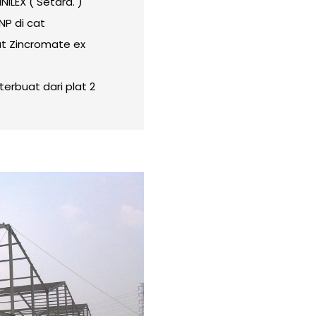
ILEX ( Setara. )
NP di cat
t Zincromate ex
erbuat dari plat 2