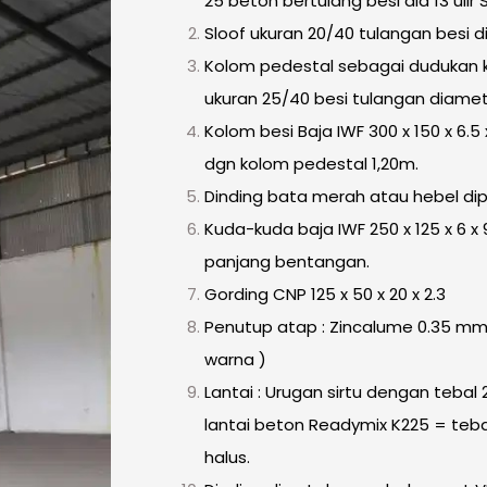
25 beton bertulang besi dia 13 ulir S
Sloof ukuran 20/40 tulangan besi dia 
Kolom pedestal sebagai dudukan 
ukuran 25/40 besi tulangan diameter
Kolom besi Baja IWF 300 x 150 x 6.5 
dgn kolom pedestal 1,20m.
Dinding bata merah atau hebel dipl
Kuda-kuda baja IWF 250 x 125 x 6 x
panjang bentangan.
Gording CNP 125 x 50 x 20 x 2.3
Penutup atap : Zincalume 0.35 mm 
warna )
Lantai : Urugan sirtu dengan tebal
lantai beton Readymix K225 = tebal
halus.