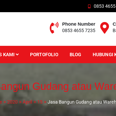
0853 4655
Phone Number
C
0853 4655 7235
B
S KAMI
PORTOFOLIO
BLOG
HUBUNGI 
Bangun Gudang atau War
e
2020
April
15
Jasa Bangun Gudang atau Ware