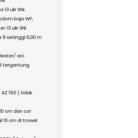
NI.
13 ulir SNI.
kolom baja WF,
 13 ulir SNI
x 9 setinggi 6,00 m
ester/ aci.
 9 tergantung
AZ 150 ( tidak
 20 cm dan cor
 10 cm di trowel