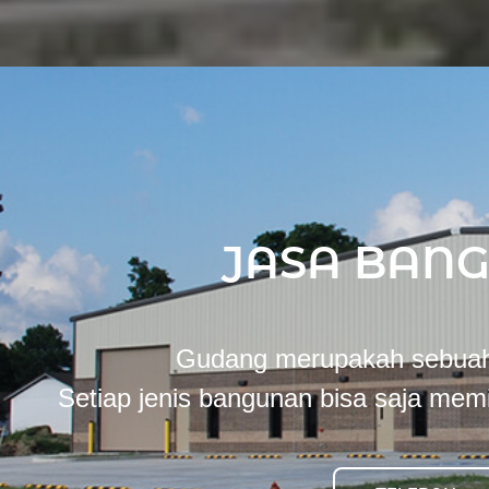
JASA BAN
Gudang merupakah sebuah
Setiap jenis bangunan bisa saja memi