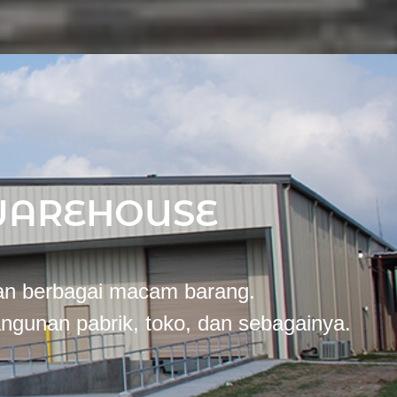
WAREHOUSE
n berbagai macam barang.
angunan pabrik, toko, dan sebagainya.