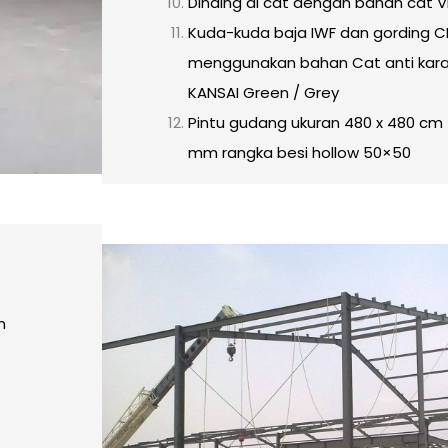
Dinding di cat dengan bahan cat VIN
Kuda-kuda baja IWF dan gording C
menggunakan bahan Cat anti kara
KANSAI Green / Grey
Pintu gudang ukuran 480 x 480 cm t
mm rangka besi hollow 50×50
n