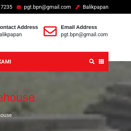
 7235
pgt.bpn@gmail.com
Balikpapan
ontact Address
Email Address
alikpapan
pgt.bpn@gmail.com
KAMI
ehouse
house