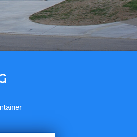
G
ntainer