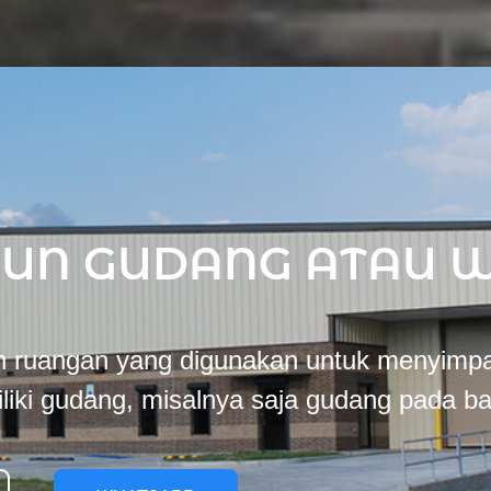
GUN GUDANG ATAU 
 ruangan yang digunakan untuk menyimpa
liki gudang, misalnya saja gudang pada b