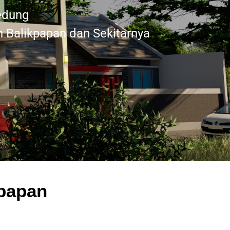
edung
 Balikpapan dan Sekitarnya
.
kpapan