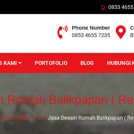
0853 4655
Phone Number
C
0853 4655 7235
B
S KAMI
PORTOFOLIO
BLOG
HUBUNGI 
n Rumah Balikpapan ( R
22
October
16
Jasa Desain Rumah Balikpapan ( R