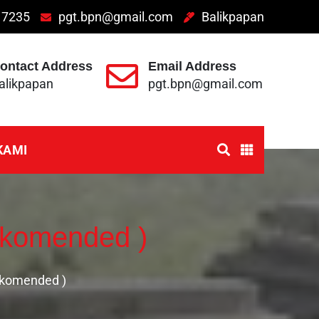
 7235
pgt.bpn@gmail.com
Balikpapan
ontact Address
Email Address
alikpapan
pgt.bpn@gmail.com
KAMI
ekomended )
ekomended )