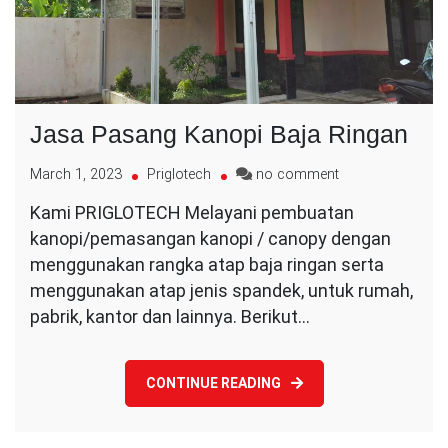
Jasa Pasang Kanopi Baja Ringan
on
March 1, 2023
Priglotech
no comment
Jasa
Kami PRIGLOTECH Melayani pembuatan
Pasang
kanopi/pemasangan kanopi / canopy dengan
Kanopi
Baja
menggunakan rangka atap baja ringan serta
Ringan
menggunakan atap jenis spandek, untuk rumah,
pabrik, kantor dan lainnya. Berikut…
CONTINUE READING