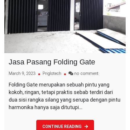
Jasa Pasang Folding Gate
on
March 9, 2023
Priglotech
no comment
Jasa
Folding Gate merupakan sebuah pintu yang
Pasang
kokoh, ringan, tetapi praktis sebab terdiri dari
Folding
Gate
dua sisi rangka silang yang serupa dengan pintu
harmonika hanya saja ditutupi…
CONTINUE READING