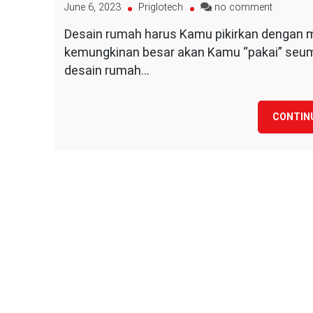
on
June 6, 2023
Priglotech
no comment
Rumah
Desain rumah harus Kamu pikirkan dengan 
Ramah
kemungkinan besar akan Kamu “pakai” seumu
Lansia
desain rumah…
CONTIN