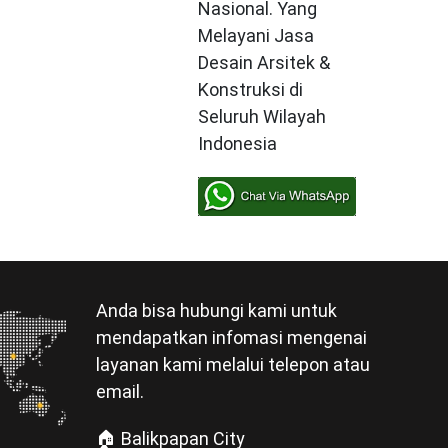
Nasional. Yang
Melayani Jasa
Desain Arsitek &
Konstruksi di
Seluruh Wilayah
Indonesia
Anda bisa hubungi kami untuk
mendapatkan infomasi mengenai
layanan kami melalui telepon atau
email.
🏠 Balikpapan City