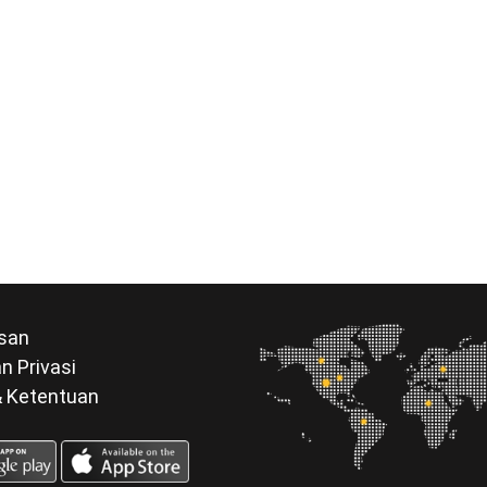
san
n Privasi
& Ketentuan