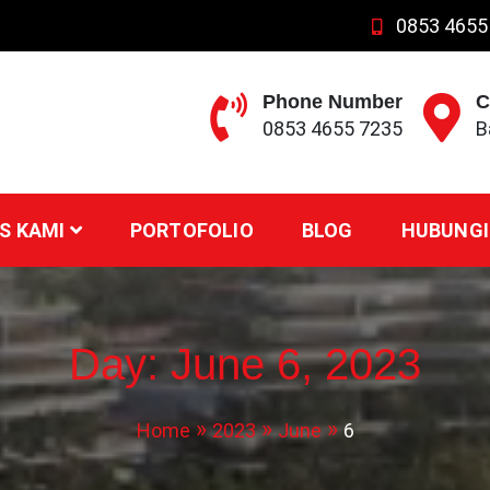
0853 4655
Phone Number
C
0853 4655 7235
B
S KAMI
PORTOFOLIO
BLOG
HUBUNGI
Day:
June 6, 2023
Home
2023
June
6