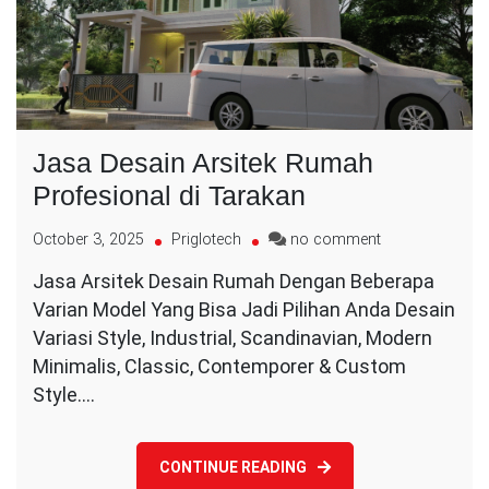
Jasa Desain Arsitek Rumah
Profesional di Tarakan
on
October 3, 2025
Priglotech
no comment
Jasa
Jasa Arsitek Desain Rumah Dengan Beberapa
Desain
Varian Model Yang Bisa Jadi Pilihan Anda Desain
Arsitek
Rumah
Variasi Style, Industrial, Scandinavian, Modern
Profesional
Minimalis, Classic, Contemporer & Custom
di
Style.…
Tarakan
CONTINUE READING