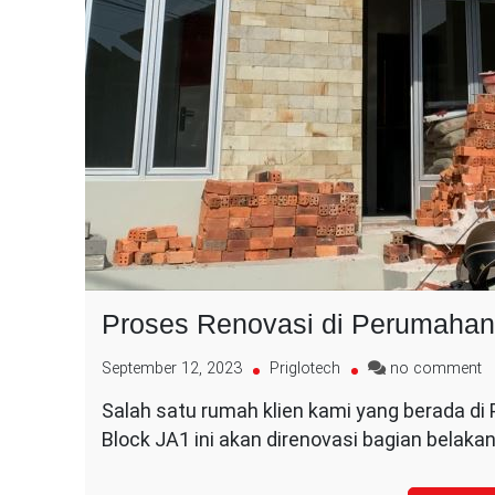
Proses Renovasi di Perumahan
o
September 12, 2023
Priglotech
no comment
P
Salah satu rumah klien kami yang berada di
R
Block JA1 ini akan direnovasi bagian bela
di
P
R