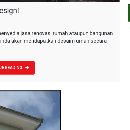
esign!
a
nyedia jasa renovasi rumah ataupun bangunan
vasi
, anda akan mendapatkan desain rumah secara
ah
is
gn!
UE READING