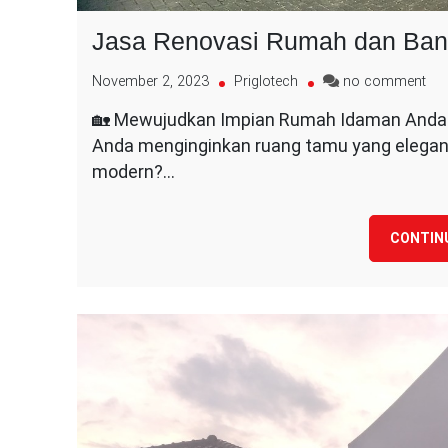
Jasa Renovasi Rumah dan Ban
on
November 2, 2023
Priglotech
no comment
Ja
🏡 Mewujudkan Impian Rumah Idaman Anda
Ren
Anda menginginkan ruang tamu yang elegan,
Ru
da
modern?…
Ba
Lai
CONTIN