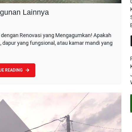
gunan Lainnya
sa
 dengan Renovasi yang Mengagumkan! Apakah
ovasi
 dapur yang fungsional, atau kamar mandi yang
mah
n
ngunan
nnya
UE READING