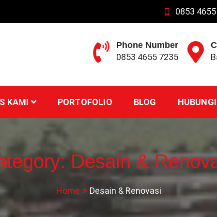
0853 4655
Phone Number
C
0853 4655 7235
B
S KAMI
PORTOFOLIO
BLOG
HUBUNGI
ategory:
Desain & Renova
Home
Desain & Renovasi