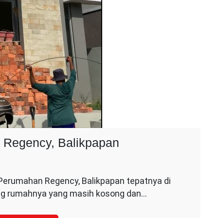
 Regency, Balikpapan
n
roses
 Perumahan Regency, Balikpapan tepatnya di
enovasi
kang rumahnya yang masih kosong dan…
erumahan
egency,