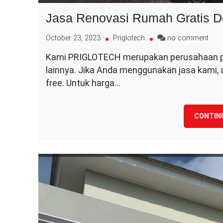
Jasa Renovasi Rumah Gratis D
on
October 23, 2023
Priglotech
no comment
Jas
Kami PRIGLOTECH merupakan perusahaan pe
Reno
lainnya. Jika Anda menggunakan jasa kami
Rum
Grat
free. Untuk harga…
Desi
CONTIN