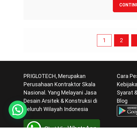
B
CONTIN
Posts
1
2
pagination
PRIGLOTECH, Merupakan
Cara Pe
Perusahaan Kontraktor Skala
Kebijaka
Nasional. Yang Melayani Jasa
Syarat 
Desain Arsitek & Konstruksi di
Blog
Seluruh Wilayah Indonesia