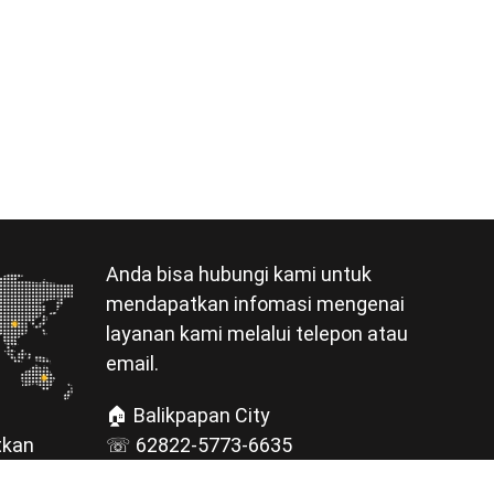
Anda bisa hubungi kami untuk
mendapatkan infomasi mengenai
layanan kami melalui telepon atau
email.
🏠 Balikpapan City
☏ 62822-5773-6635
tkan
✉ pgt.bpn@gmail.com