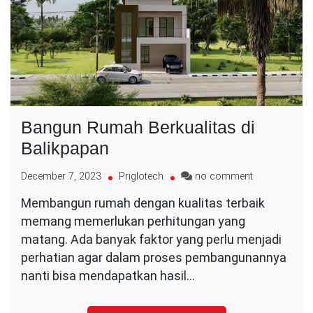
Bangun Rumah Berkualitas di
Balikpapan
on
December 7, 2023
Priglotech
no comment
Bangun
Membangun rumah dengan kualitas terbaik
Rumah
memang memerlukan perhitungan yang
Berkualitas
di
matang. Ada banyak faktor yang perlu menjadi
Balikpapan
perhatian agar dalam proses pembangunannya
nanti bisa mendapatkan hasil…