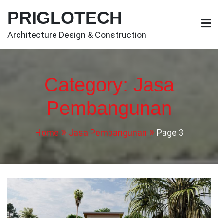
Skip
PRIGLOTECH
to
content
Architecture Design & Construction
Category:
Jasa
Pembangunan
Home
Jasa Pembangunan
Page 3