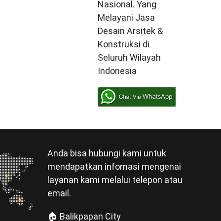
Nasional. Yang
Melayani Jasa
Desain Arsitek &
Konstruksi di
Seluruh Wilayah
Indonesia
Anda bisa hubungi kami untuk
mendapatkan infomasi mengenai
layanan kami melalui telepon atau
email.
🏠 Balikpapan City