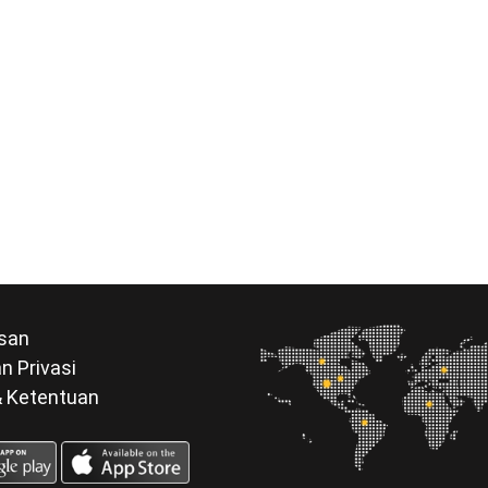
san
n Privasi
& Ketentuan