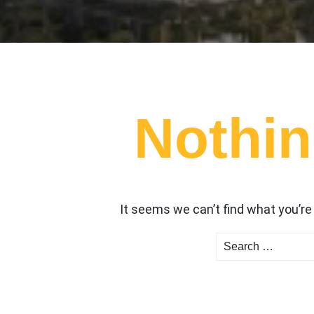
Nothi
It seems we can’t find what you’re
Search
for: