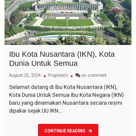
Ibu Kota Nusantara (IKN), Kota
Dunia Untuk Semua
on
August 25, 2024
Priglotech
no comment
Ibu
Selamat datang di Ibu Kota Nusantara (IKN),
Kota
Kota Dunia Untuk Semua Ibu Kota Negara (IKN)
Nusantara
(IKN),
baru yang dinamakan Nusantara secara resmi
Kota
dipakai sejak UU IKN…
Dunia
Untuk
Semua
CONTINUE READING