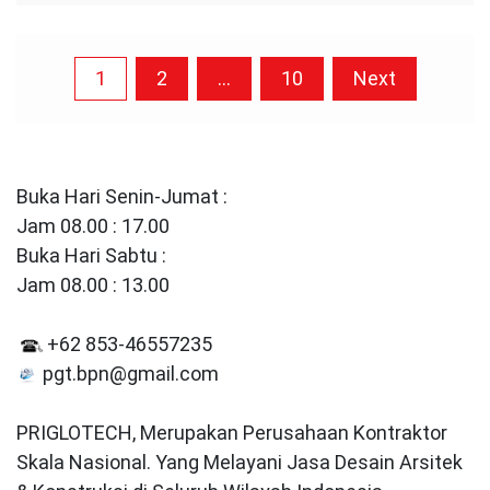
Posts
1
2
…
10
Next
pagination
Buka Hari Senin-Jumat :
Jam 08.00 : 17.00
Buka Hari Sabtu :
Jam 08.00 : 13.00
+62 853-46557235
pgt.bpn@gmail.com
PRIGLOTECH, Merupakan Perusahaan Kontraktor
Skala Nasional. Yang Melayani Jasa Desain Arsitek