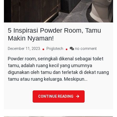
5 Inspirasi Powder Room, Tamu
Makin Nyaman!
on
December 11, 2023
Priglotech
no comment
5
Powder room, seringkali dikenal sebagai toilet
Inspirasi
tamu, adalah ruang kecil yang umumnya
Powder
Room,
digunakan oleh tamu dan terletak di dekat ruang
Tamu
tamu atau ruang keluarga. Meskipun…
Makin
Nyaman!
CONTINUE READING