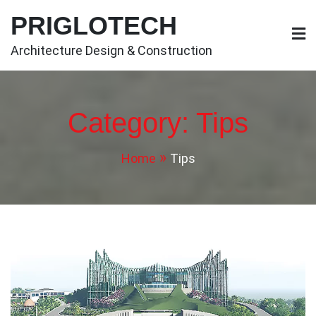
Skip
PRIGLOTECH
to
content
Architecture Design & Construction
Category:
Tips
Home
Tips