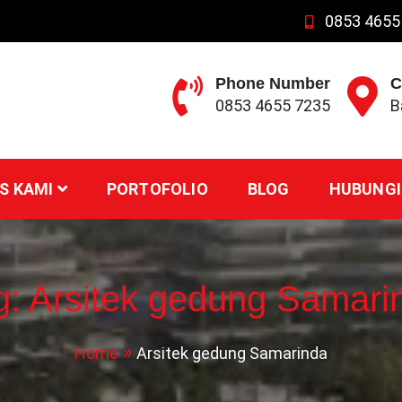
0853 4655
Phone Number
C
0853 4655 7235
B
S KAMI
PORTOFOLIO
BLOG
HUBUNGI
g:
Arsitek gedung Samari
Home
Arsitek gedung Samarinda