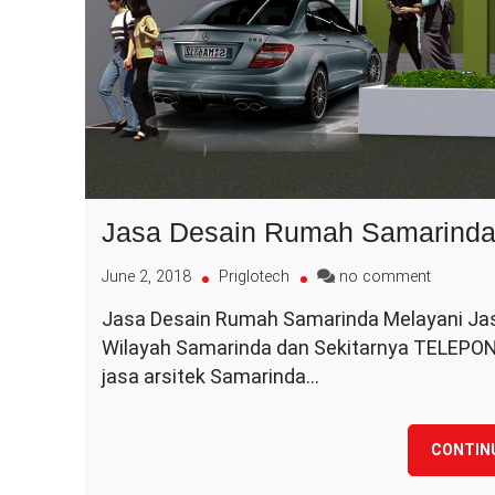
Jasa Desain Rumah Samarind
on
June 2, 2018
Priglotech
no comment
Jasa
Jasa Desain Rumah Samarinda Melayani J
Desain
Wilayah Samarinda dan Sekitarnya TELEPO
Rumah
Samarin
jasa arsitek Samarinda…
CONTIN