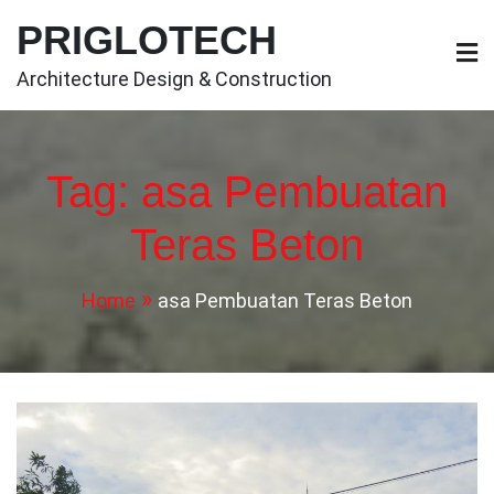
Skip
PRIGLOTECH
to
content
Architecture Design & Construction
Tag:
asa Pembuatan
Teras Beton
Home
asa Pembuatan Teras Beton