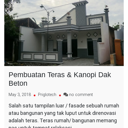
Pembuatan Teras & Kanopi Dak
Beton
on
May 3, 2018
Priglotech
no comment
Pembuatan
Salah satu tampilan luar / fasade sebuah rumah
Teras
atau bangunan yang tak luput untuk direnovasi
&
Kanopi
adalah teras. Teras rumah/ bangunan memang
Dak
pas untuk tempat relaksasi…