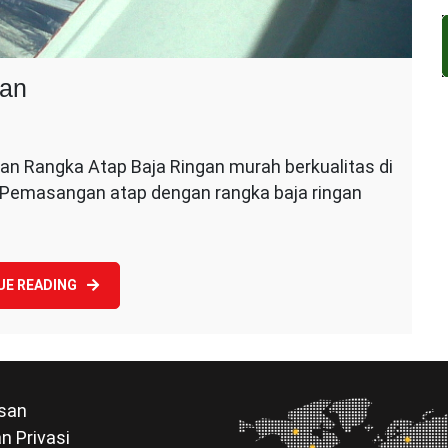
gan
n
asang
 Rangka Atap Baja Ringan murah berkualitas di
ap
. Pemasangan atap dengan rangka baja ringan
angka
ja
ngan
UE READING
san
n Privasi