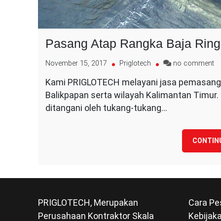
Pasang Atap Rangka Baja Rin
o
November 15, 2017
Priglotech
no comment
P
Kami PRIGLOTECH melayani jasa pemasangan
At
Balikpapan serta wilayah Kalimantan Timur
R
Ba
ditangani oleh tukang-tukang…
Ri
CONTIN
PRIGLOTECH, Merupakan
Cara Pe
Perusahaan Kontraktor Skala
Kebijaka