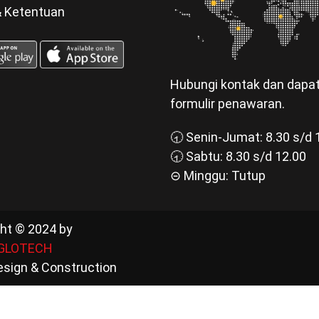
& Ketentuan
Hubungi kontak dan dapa
formulir penawaran.
🕣 Senin-Jumat: 8.30 s/d 
🕣 Sabtu: 8.30 s/d 12.00
⊝ Minggu: Tutup
ht © 2024 by
GLOTECH
esign & Construction