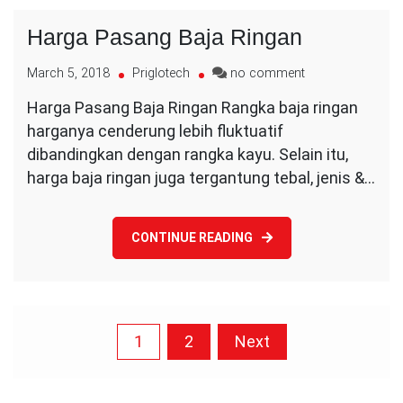
Harga Pasang Baja Ringan Rangka baja ringan
Pasang
harganya cenderung lebih fluktuatif
Baja
Ringan
dibandingkan dengan rangka kayu. Selain itu,
harga baja ringan juga tergantung tebal, jenis &…
CONTINUE READING
Posts
1
2
Next
pagination
Buka Hari Senin-Jumat :
Jam 08.00 : 17.00
Buka Hari Sabtu :