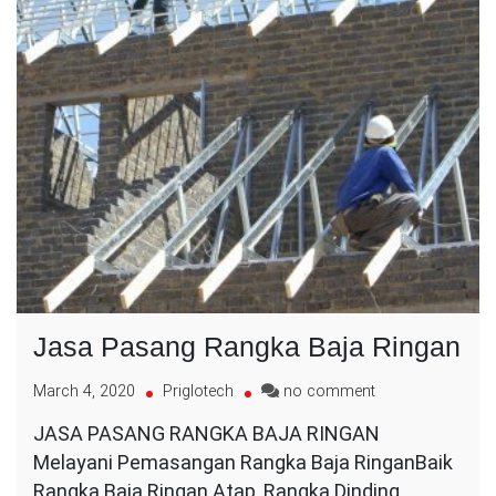
Jasa Pasang Rangka Baja Ringan
on
March 4, 2020
Priglotech
no comment
Jasa
JASA PASANG RANGKA BAJA RINGAN
Pasang
Melayani Pemasangan Rangka Baja RinganBaik
Rangka
Baja
Rangka Baja Ringan Atap, Rangka Dinding,