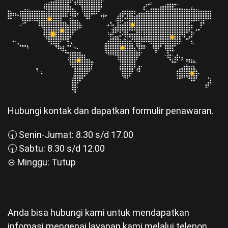
Hubungi kontak dan dapatkan formulir penawaran.
🕣 Senin-Jumat: 8.30 s/d 17.00
🕣 Sabtu: 8.30 s/d 12.00
⊝ Minggu: Tutup
Anda bisa hubungi kami untuk mendapatkan
infomasi mengenai layanan kami melalui telepon
atau email.
🏠 Balikpapan City
☏ 62822-5773-6635