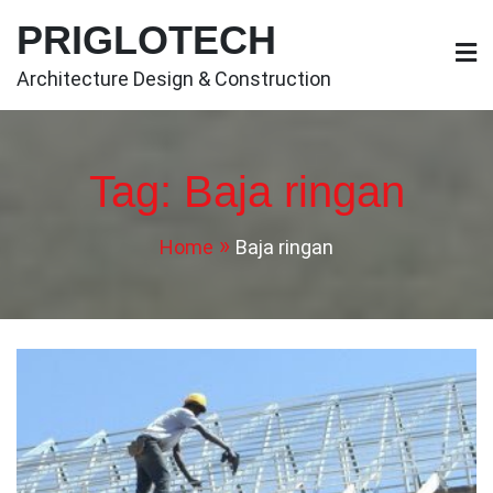
Skip
PRIGLOTECH
to
content
Architecture Design & Construction
Tag:
Baja ringan
Home
Baja ringan