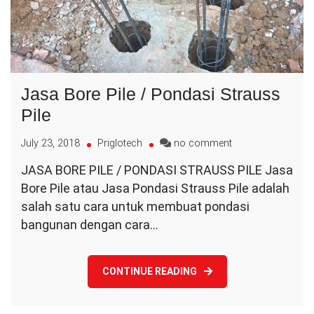
Jasa Bore Pile / Pondasi Strauss
Pile
on
July 23, 2018
Priglotech
no comment
Jasa
JASA BORE PILE / PONDASI STRAUSS PILE Jasa
Bore
Bore Pile atau Jasa Pondasi Strauss Pile adalah
Pile
/
salah satu cara untuk membuat pondasi
Pondasi
bangunan dengan cara…
Strauss
Pile
CONTINUE READING