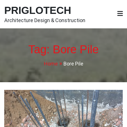
Skip
PRIGLOTECH
to
content
Architecture Design & Construction
Tag:
Bore Pile
Home
Bore Pile