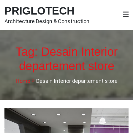
Skip
PRIGLOTECH
to
content
Architecture Design & Construction
Tag:
Desain Interior
departement store
Home
Desain Interior departement store