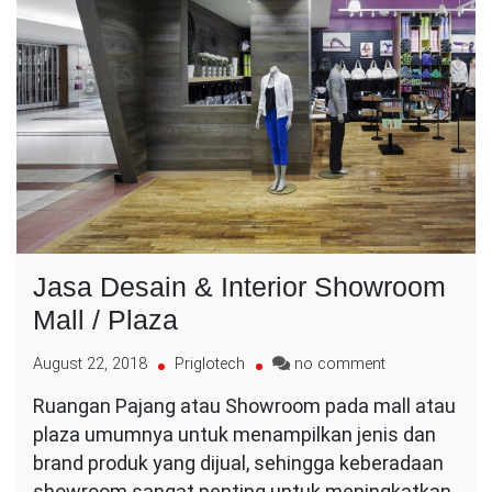
Jasa Desain & Interior Showroom
Mall / Plaza
on
August 22, 2018
Priglotech
no comment
Jasa
Ruangan Pajang atau Showroom pada mall atau
Desain
plaza umumnya untuk menampilkan jenis dan
&
Interior
brand produk yang dijual, sehingga keberadaan
Showroom
showroom sangat penting untuk meningkatkan