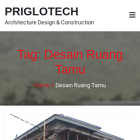
Skip
PRIGLOTECH
to
content
Architecture Design & Construction
Tag:
Desain Ruang
Tamu
Home
Desain Ruang Tamu