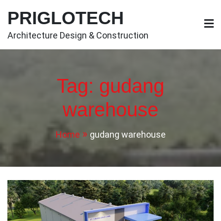
Skip
PRIGLOTECH
to
content
Architecture Design & Construction
Tag:
gudang
warehouse
Home
gudang warehouse