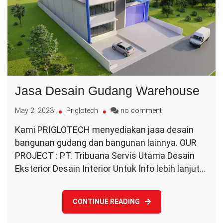
Jasa Desain Gudang Warehouse
on
May 2, 2023
Priglotech
no comment
Jasa
Kami PRIGLOTECH menyediakan jasa desain
Desain
bangunan gudang dan bangunan lainnya. OUR
Gudang
Warehouse
PROJECT : PT. Tribuana Servis Utama Desain
Eksterior Desain Interior Untuk Info lebih lanjut…
CONTINUE READING