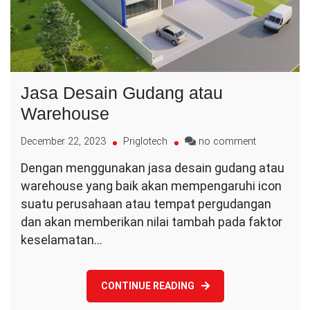
Jasa Desain Gudang atau
Warehouse
on
December 22, 2023
Priglotech
no comment
Jasa
Dengan menggunakan jasa desain gudang atau
Desain
warehouse yang baik akan mempengaruhi icon
Gudang
atau
suatu perusahaan atau tempat pergudangan
Warehouse
dan akan memberikan nilai tambah pada faktor
keselamatan…
CONTINUE READING