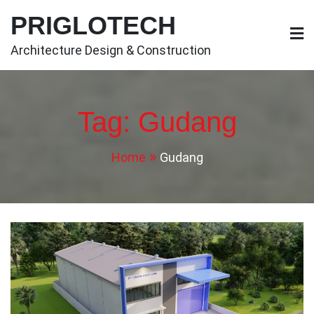
Skip
PRIGLOTECH
to
content
Architecture Design & Construction
Tag:
Gudang
Home
Gudang