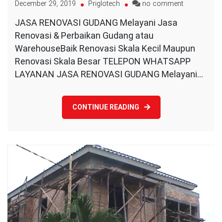
on
December 29, 2019
Priglotech
no comment
Jasa
JASA RENOVASI GUDANG Melayani Jasa
Renovasi
Renovasi & Perbaikan Gudang atau
Gudang
atau
WarehouseBaik Renovasi Skala Kecil Maupun
Warehouse
Renovasi Skala Besar TELEPON WHATSAPP
LAYANAN JASA RENOVASI GUDANG Melayani…
CONTINUE READING