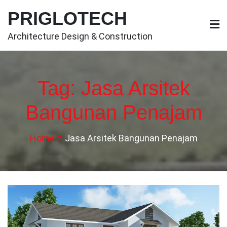
Skip
PRIGLOTECH
to
content
Architecture Design & Construction
Tag:
Jasa Arsitek
Bangunan Penajam
Home
Jasa Arsitek Bangunan Penajam