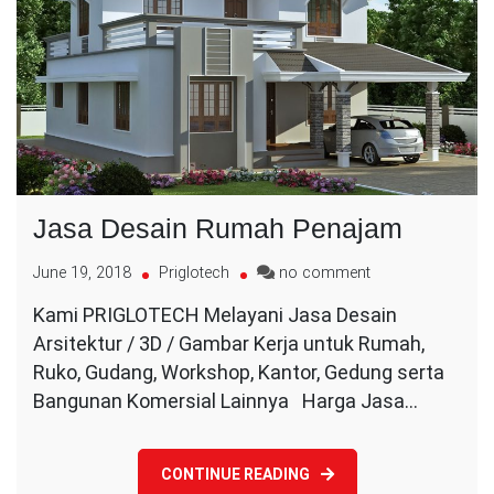
Jasa Desain Rumah Penajam
on
June 19, 2018
Priglotech
no comment
Jasa
Kami PRIGLOTECH Melayani Jasa Desain
Desain
Arsitektur / 3D / Gambar Kerja untuk Rumah,
Rumah
Penajam
Ruko, Gudang, Workshop, Kantor, Gedung serta
Bangunan Komersial Lainnya Harga Jasa…
CONTINUE READING