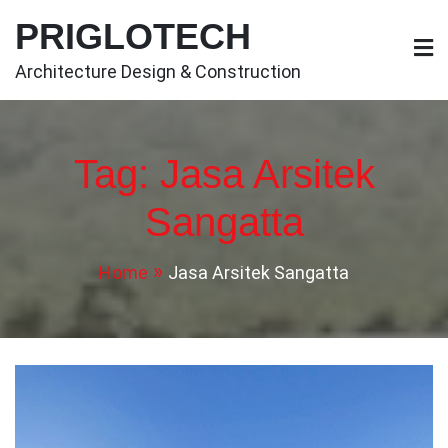
Skip
PRIGLOTECH
to
content
Architecture Design & Construction
Tag:
Jasa Arsitek
Sangatta
Home
Jasa Arsitek Sangatta