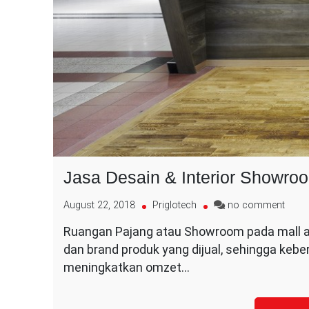
Jasa Desain & Interior Showroo
on
August 22, 2018
Priglotech
no comment
Jasa
Ruangan Pajang atau Showroom pada mall 
Desai
dan brand produk yang dijual, sehingga ke
&
Interi
meningkatkan omzet…
Sho
Mall
/