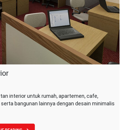
ior
n
asa
n interior untuk rumah, apartemen, cafe,
sain
tel, serta bangunan lainnya dengan desain minimalis
embuatan
terior