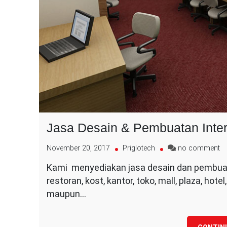
Jasa Desain & Pembuatan Inter
o
November 20, 2017
Priglotech
no comment
J
Kami menyediakan jasa desain dan pembuata
De
restoran, kost, kantor, toko, mall, plaza, ho
&
P
maupun…
In