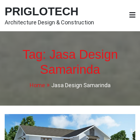
Skip
PRIGLOTECH
to
content
Architecture Design & Construction
Tag:
Jasa Design
Samarinda
Home
Jasa Design Samarinda