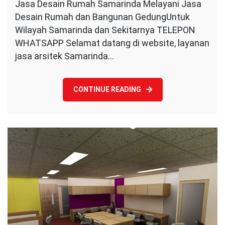
Jasa Desain Rumah Samarinda Melayani Jasa
Desain
Desain Rumah dan Bangunan GedungUntuk
Rumah
Samarinda
Wilayah Samarinda dan Sekitarnya TELEPON
WHATSAPP Selamat datang di website, layanan
jasa arsitek Samarinda…
CONTINUE READING