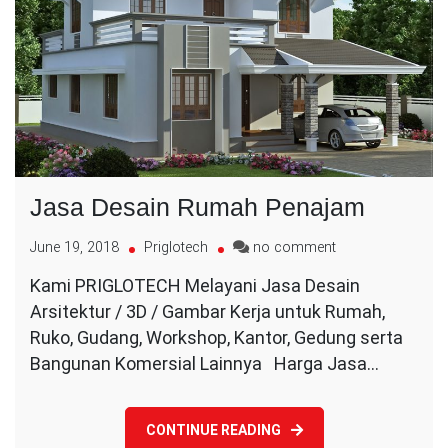
Jasa Desain Rumah Penajam
on
June 19, 2018
Priglotech
no comment
Jasa
Kami PRIGLOTECH Melayani Jasa Desain
Desain
Arsitektur / 3D / Gambar Kerja untuk Rumah,
Rumah
Penajam
Ruko, Gudang, Workshop, Kantor, Gedung serta
Bangunan Komersial Lainnya Harga Jasa…
CONTINUE READING