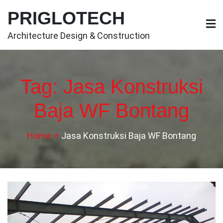
Skip
PRIGLOTECH
to
content
Architecture Design & Construction
Tag:
Jasa Konstruksi
Baja WF Bontang
Home
Jasa Konstruksi Baja WF Bontang