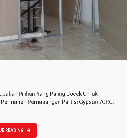
n
asa
pakan Pilihan Yang Paling Cocok Untuk
asang
 Permanen Pemasangan Partisi Gypsum/GRC,
rtisi
UE READING