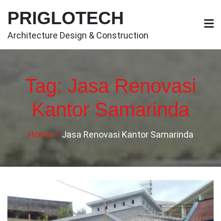
Skip
PRIGLOTECH
to
content
Architecture Design & Construction
Tag:
Jasa Renovasi
Kantor Samarinda
Home
Jasa Renovasi Kantor Samarinda