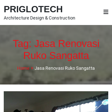
Skip
PRIGLOTECH
to
content
Architecture Design & Construction
Tag:
Jasa Renovasi
Ruko Sangatta
Home
Jasa Renovasi Ruko Sangatta