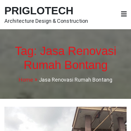
Skip
PRIGLOTECH
to
content
Architecture Design & Construction
Tag:
Jasa Renovasi
Rumah Bontang
Home
Jasa Renovasi Rumah Bontang