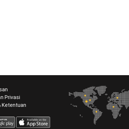
san
n Privasi
& Ketentuan