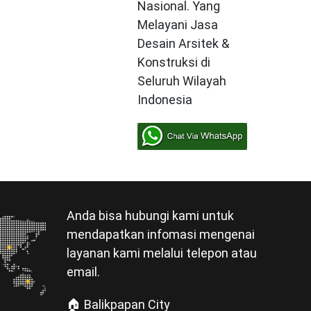
Nasional. Yang
Melayani Jasa
Desain Arsitek &
Konstruksi di
Seluruh Wilayah
Indonesia
Anda bisa hubungi kami untuk
mendapatkan infomasi mengenai
layanan kami melalui telepon atau
email.
🏠 Balikpapan City