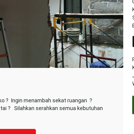
n
asa
ko ? Ingin menambah sekat ruangan ?
novasi
antai ? Silahkan serahkan semua kebutuhan
uko