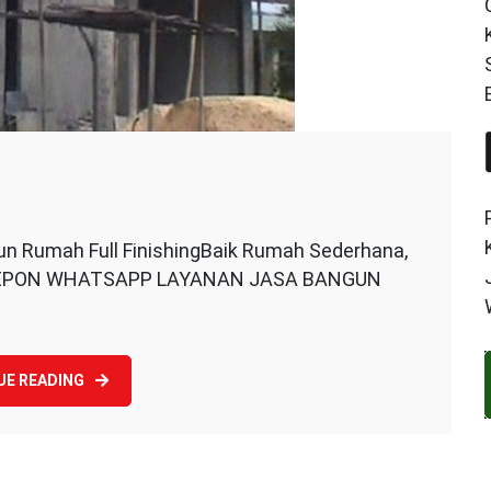
n
asa
Rumah Full FinishingBaik Rumah Sederhana,
angun
TELEPON WHATSAPP LAYANAN JASA BANGUN
umah
UE READING