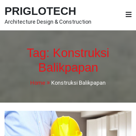
Skip
PRIGLOTECH
to
content
Architecture Design & Construction
Tag:
Konstruksi
Balikpapan
Home
Konstruksi Balikpapan