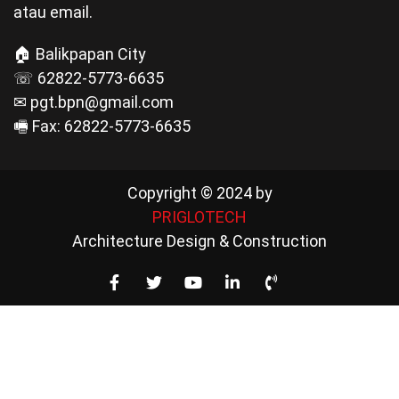
🕣 Sabtu: 8.30 s/d 12.00
⊝ Minggu: Tutup
Anda bisa hubungi kami untuk mendapatkan
infomasi mengenai layanan kami melalui telepon
atau email.
🏠 Balikpapan City
☏ 62822-5773-6635
✉ pgt.bpn@gmail.com
🖷 Fax: 62822-5773-6635
Copyright © 2024 by
PRIGLOTECH