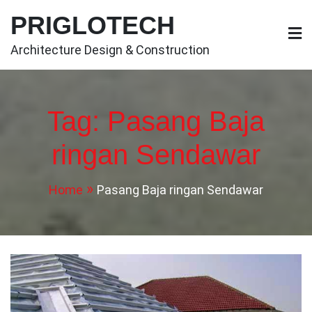
Skip
PRIGLOTECH
to
content
Architecture Design & Construction
Tag:
Pasang Baja
ringan Sendawar
Home
Pasang Baja ringan Sendawar