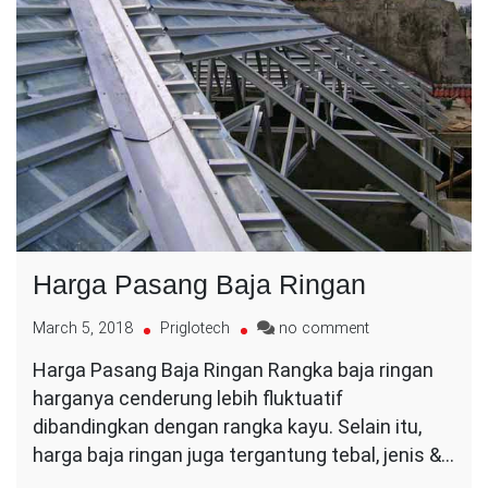
Harga Pasang Baja Ringan
on
March 5, 2018
Priglotech
no comment
Harga
Harga Pasang Baja Ringan Rangka baja ringan
Pasang
harganya cenderung lebih fluktuatif
Baja
Ringan
dibandingkan dengan rangka kayu. Selain itu,
harga baja ringan juga tergantung tebal, jenis &…