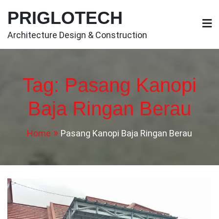
Skip
PRIGLOTECH
to
content
Architecture Design & Construction
Tag:
Pasang Kanopi
Baja Ringan Berau
Home
Pasang Kanopi Baja Ringan Berau