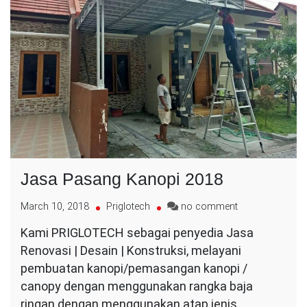
Jasa Pasang Kanopi 2018
on
March 10, 2018
Priglotech
no comment
Jasa
Kami PRIGLOTECH sebagai penyedia Jasa
Pasang
Renovasi | Desain | Konstruksi, melayani
Kanopi
2018
pembuatan kanopi/pemasangan kanopi /
canopy dengan menggunakan rangka baja
ringan dengan menggunakan atap jenis