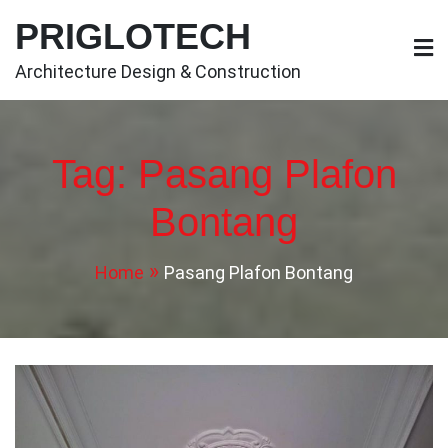
Skip
PRIGLOTECH
to
content
Architecture Design & Construction
Tag:
Pasang Plafon
Bontang
Home
Pasang Plafon Bontang