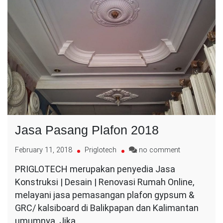
Jasa Pasang Plafon 2018
on
February 11, 2018
Priglotech
no comment
Jasa
PRIGLOTECH merupakan penyedia Jasa
Pasang
Konstruksi | Desain | Renovasi Rumah Online,
Plafon
2018
melayani jasa pemasangan plafon gypsum &
GRC/ kalsiboard di Balikpapan dan Kalimantan
umumnya. Jika…