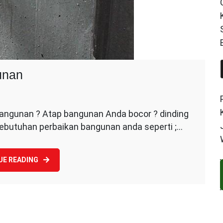
unan
angunan ? Atap bangunan Anda bocor ? dinding
n
butuhan perbaikan bangunan anda seperti ;…
n
UE READING