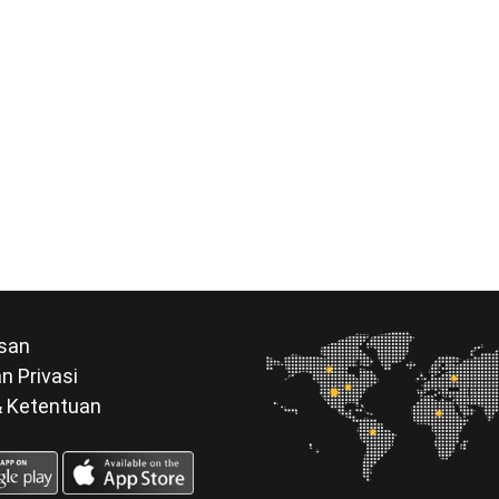
san
n Privasi
& Ketentuan