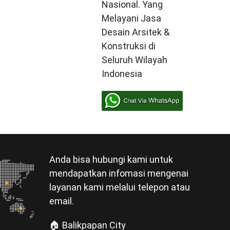
Nasional. Yang
Melayani Jasa
Desain Arsitek &
Konstruksi di
Seluruh Wilayah
Indonesia
Anda bisa hubungi kami untuk
mendapatkan infomasi mengenai
layanan kami melalui telepon atau
email.
🏠 Balikpapan City