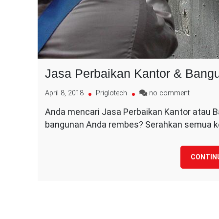
Jasa Perbaikan Kantor & Bang
on
April 8, 2018
Priglotech
no comment
Jasa
Anda mencari Jasa Perbaikan Kantor atau B
Perbaika
bangunan Anda rembes? Serahkan semua ke
Kantor
&
Banguna
CONTIN