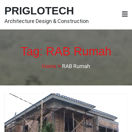
Skip
PRIGLOTECH
to
content
Architecture Design & Construction
Tag:
RAB Rumah
Home
RAB Rumah