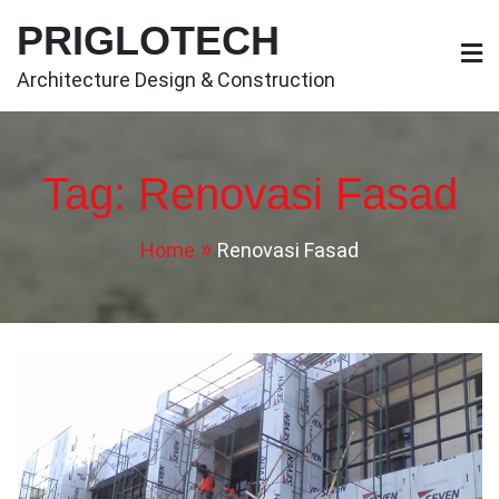
Skip
PRIGLOTECH
to
content
Architecture Design & Construction
Tag:
Renovasi Fasad
Home
Renovasi Fasad