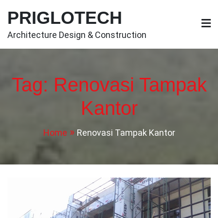
Skip
PRIGLOTECH
to
content
Architecture Design & Construction
Tag:
Renovasi Tampak
Kantor
Home
Renovasi Tampak Kantor