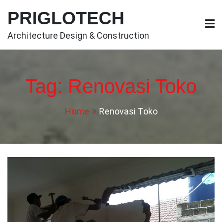
Skip
PRIGLOTECH
to
content
Architecture Design & Construction
Tag:
Renovasi Toko
Home
Renovasi Toko