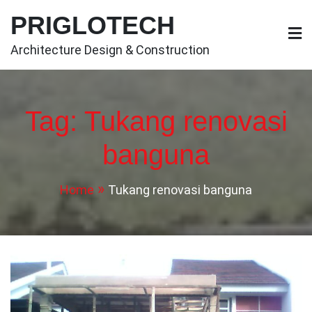
Skip
PRIGLOTECH
to
content
Architecture Design & Construction
Tag:
Tukang renovasi
banguna
Home
Tukang renovasi banguna