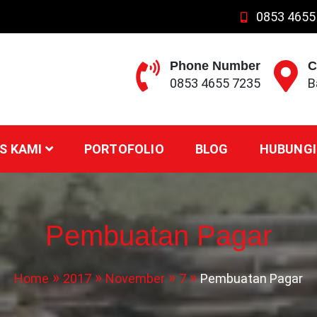
0853 4655
Phone Number
C
0853 4655 7235
B
S KAMI
PORTOFOLIO
BLOG
HUBUNGI
Pembuatan Pagar
Home
2017
November
7
Pembuatan Pagar