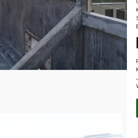
mbuatan
ar