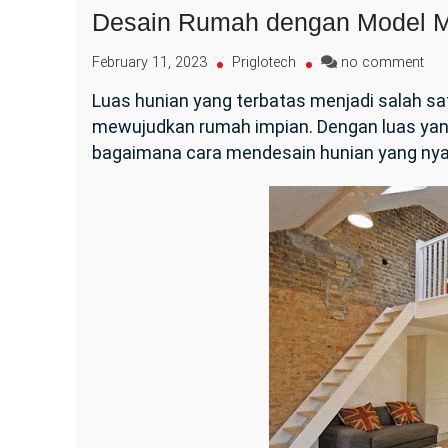
Desain Rumah dengan Model 
on
February 11, 2023
Priglotech
no comment
Des
Luas hunian yang terbatas menjadi salah sa
Ru
mewujudkan rumah impian. Dengan luas yang
den
Mod
bagaimana cara mendesain hunian yang nyam
Mez