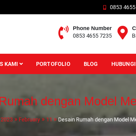
0853 4655
Phone Number
C
0853 4655 7235
B
S KAMI
PORTOFOLIO
BLOG
HUBUNGI
 Rumah dengan Model Me
2023
February
11
Desain Rumah dengan Model M