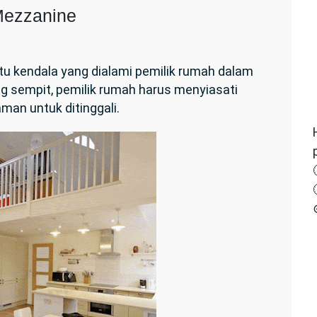
Mezzanine
ain
tu kendala yang dialami pemilik rumah dalam
mah
 sempit, pemilik rumah harus menyiasati
gan
el
an untuk ditinggali.
zanine