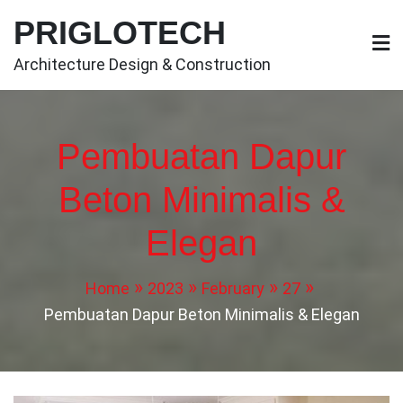
Skip
PRIGLOTECH
to
content
Architecture Design & Construction
Pembuatan Dapur
Beton Minimalis &
Elegan
Home
2023
February
27
Pembuatan Dapur Beton Minimalis & Elegan