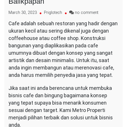
Balikpapan
on
March 30, 2023
Priglotech
no comment
Jasa
Cafe adalah sebuah restoran yang hadir dengan
Desain
ukuran kecil atau sering dikenal juga dengan
Interior
Cafe
coffeehouse atau coffee shop. Konstruksi
Kota
bangunan yang diaplikasikan pada cafe
Balikpapan
umumnya dibuat dengan konsep yang sangat
artistik dan desain minimalis. Untuk itu, saat
anda ingin membangun atau merenovasi cafe,
anda harus memilih penyedia jasa yang tepat.
Jika saat ini anda berencana untuk membuka
bisnis cafe dan bingung bagaimana konsep
yang tepat supaya bisa menarik konsumen
sesuai dengan target. Kami Metro Properti
menjadi pilihan terbaik dan solusi untuk bisnis
anda.