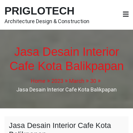
Skip
PRIGLOTECH
to
content
Architecture Design & Construction
Jasa Desain Interior
Cafe Kota Balikpapan
Home
2023
March
30
Jasa Desain Interior Cafe Kota Balikpapan
Jasa Desain Interior Cafe Kota