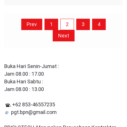
Posts
Prev
1
2
3
4
pagination
Next
Buka Hari Senin-Jumat :
Jam 08.00 : 17.00
Buka Hari Sabtu :
Jam 08.00 : 13.00
+62 853-46557235
pgt.bpn@gmail.com