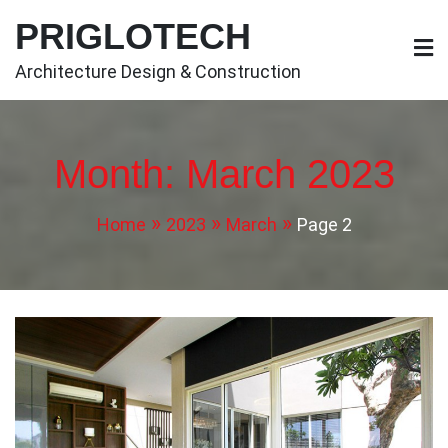
Skip
PRIGLOTECH
to
content
Architecture Design & Construction
Month:
March 2023
Home
2023
March
Page 2