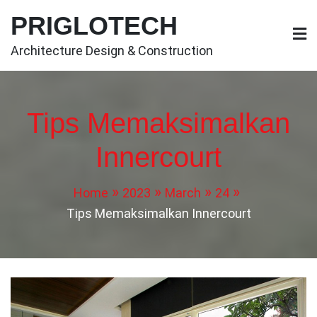
Skip
PRIGLOTECH
to
content
Architecture Design & Construction
Tips Memaksimalkan
Innercourt
Home
2023
March
24
Tips Memaksimalkan Innercourt